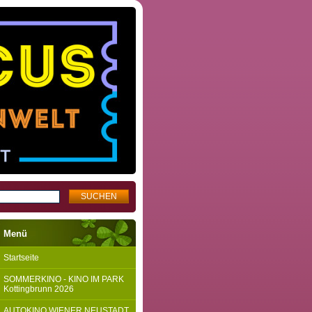
Menü
Startseite
SOMMERKINO - KINO IM PARK
Kottingbrunn 2026
AUTOKINO WIENER NEUSTADT