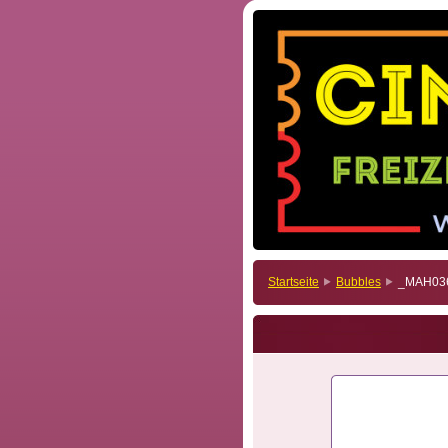
Startseite
Bubbles
_MAH036