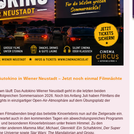
Autokino in Wiener Neustadt – Jetzt noch einmal Filmnächte
 läuft: Das Autokino Wiener Neustadt geht in die letzten beiden
folgreichen Sommersaison 2026. Noch bis Anfang Juli haben Filmfans die
ights in einzigartiger Open-Air-Atmosphäre auf dem Übungsplatz der
n Filmabenden biegt das beliebte Kinoerlebnis nun auf die Zielgerade ein.
rwartet auch in den kommenden Tagen ein abwechslungsreiches Programm
en und besonderen Kinoerlebnissen unter freiem Himmel. Zu den
unter anderem
Mamma Mia!
,
Michael
,
Glennkill: Ein Schafskrimi
,
Der Super
he Universe
sowie
Star Wars: The Mandalorian and Grogu
.