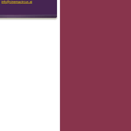
info@cin
emacircu
s.at