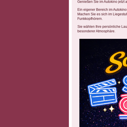
Genießen Sie im Autokino jetzt
Ein eigener Bereich im Autokino i
Machen Sie es sich im Liegestu
Funkkopfhörern.
Sie wählen Ihre persönliche Lau
besonderer Atmosphäre.