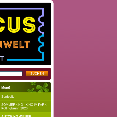
Menü
Startseite
SOMMERKINO - KINO IM PARK
Kottingbrunn 2026
AUTOKINO WIENER