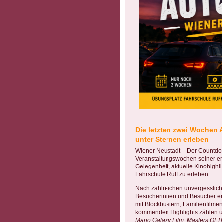
Die letzten zwei Wochen 
unter Sternen erleben
Wiener Neustadt – Der Countdown
Veranstaltungswochen seiner er
Gelegenheit, aktuelle Kinohighl
Fahrschule Ruff zu erleben.
Nach zahlreichen unvergessliche
Besucherinnen und Besucher e
mit Blockbustern, Familienfilm
kommenden Highlights zählen 
Mario Galaxy Film
,
Masters Of T