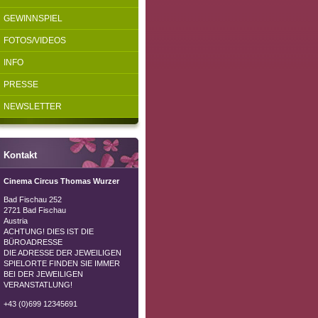
GEWINNSPIEL
FOTOS/VIDEOS
INFO
PRESSE
NEWSLETTER
Kontakt
Cinema Circus Thomas Wurzer
Bad Fischau 252
2721 Bad Fischau
Austria
ACHTUNG! DIES IST DIE
BÜROADRESSE
DIE ADRESSE DER JEWEILIGEN
SPIELORTE FINDEN SIE IMMER
BEI DER JEWEILIGEN
VERANSTATLUNG!
+43 (0)699 12345691