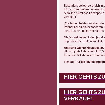
Besonders beliebt zeigt sich in
Film auf der großen Leinwand 
Autokino bietet das Konzept ein 
verbindet.
„Die letzten beiden Wochen sin
Partner bei einem besonderen K
sorgt das Kinobuffet mit Snacks,
Die Vorstellungen finden jeweils
begrenzten Anzahl an Vorstellun
Autokino Wiener Neustadt 202
Übungsplatz Fahrschule Ruff, W
Infos und Tickets: www.cinemaci
Film ab – für die letzten gro
HIER GEHTS Z
HIER GEHTS Z
VERKAUF!