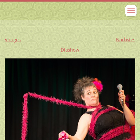
Voriges
Nächstes
Diashow