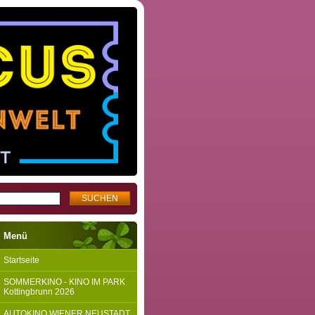
Menü
Startseite
SOMMERKINO - KINO IM PARK
Kottingbrunn 2026
AUTOKINO WIENER NEUSTADT