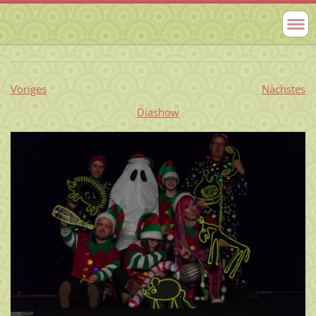
Voriges
Nächstes
Diashow