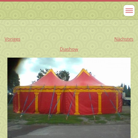
Voriges
Nächstes
Diashow