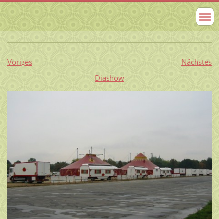
Voriges
Nächstes
Diashow