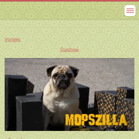
Voriges
Diashow