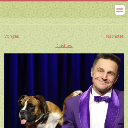
Voriges
Nächstes
Diashow