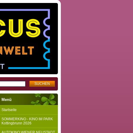
Menü
Startseite
SOMMERKINO - KINO IM PARK
Kottingbrunn 2026
AUTOKINO WIENER NEUSTADT