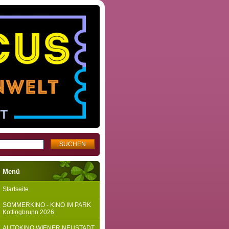
Menü
Startseite
SOMMERKINO - KINO IM PARK
Kottingbrunn 2026
AUTOKINO WIENER NEUSTADT