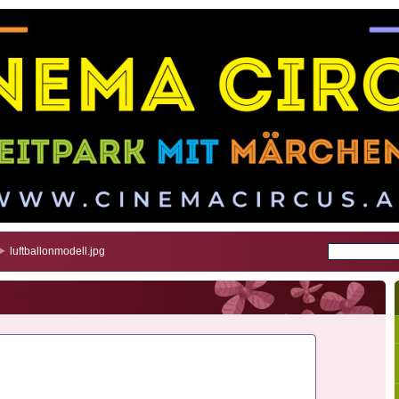
luftballonmodell.jpg