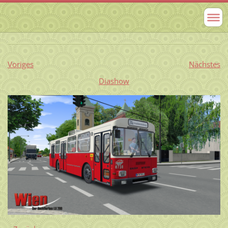
Voriges
Nächstes
Diashow