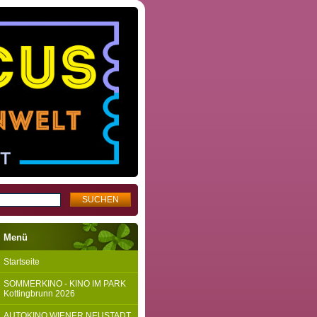
Menü
Startseite
SOMMERKINO - KINO IM PARK
Kottingbrunn 2026
AUTOKINO WIENER NEUSTADT