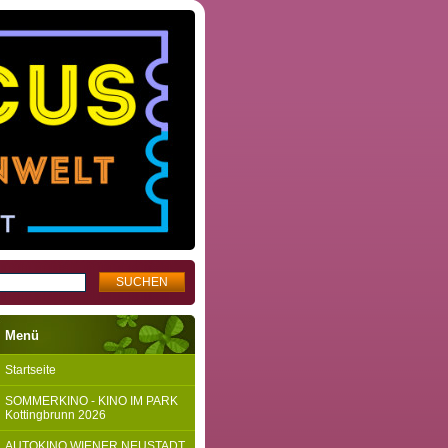
Menü
Startseite
SOMMERKINO - KINO IM PARK
Kottingbrunn 2026
AUTOKINO WIENER NEUSTADT